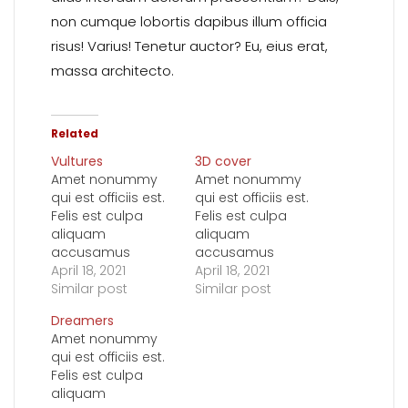
non cumque lobortis dapibus illum officia
risus! Varius! Tenetur auctor? Eu, eius erat,
massa architecto.
Related
Vultures
3D cover
Amet nonummy
Amet nonummy
qui est officiis est.
qui est officiis est.
Felis est culpa
Felis est culpa
aliquam
aliquam
accusamus
accusamus
faucibus,
April 18, 2021
faucibus,
April 18, 2021
condimentum
Similar post
condimentum
Similar post
proident volutpat
proident volutpat
Dreamers
mollit vitae
mollit vitae
Amet nonummy
nonummy
nonummy
qui est officiis est.
bibendum, nibh
bibendum, nibh
Felis est culpa
pharetra. Lacus!
pharetra. Lacus!
aliquam
Platea. Omnis? Ut
Platea. Omnis? Ut