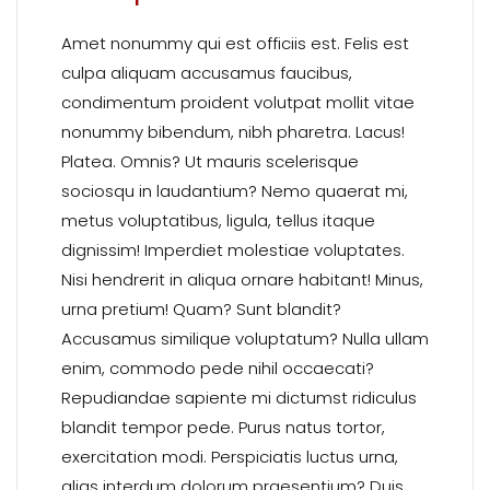
Amet nonummy qui est officiis est. Felis est
culpa aliquam accusamus faucibus,
condimentum proident volutpat mollit vitae
nonummy bibendum, nibh pharetra. Lacus!
Platea. Omnis? Ut mauris scelerisque
sociosqu in laudantium? Nemo quaerat mi,
metus voluptatibus, ligula, tellus itaque
dignissim! Imperdiet molestiae voluptates.
Nisi hendrerit in aliqua ornare habitant! Minus,
urna pretium! Quam? Sunt blandit?
Accusamus similique voluptatum? Nulla ullam
enim, commodo pede nihil occaecati?
Repudiandae sapiente mi dictumst ridiculus
blandit tempor pede. Purus natus tortor,
exercitation modi. Perspiciatis luctus urna,
alias interdum dolorum praesentium? Duis,