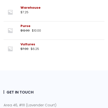
Warehouse
$
7.25
Purse
$
12.00
$
10.00
Vultures
$
7.00
$
6.25
GET IN TOUCH
Area 46, #111 (Lavender Court)